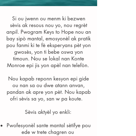
Si ou jwenn ou menm ki bezwen
sèvis ak resous nou yo, nou regrèt
anpil. Pwogram Keys to Hope nou an
bay sipò mantal, emosyonèl ak pratik
pou fanmi ki te fè eksperyans pèt yon
gwosès, yon ti bebe oswa yon
timoun. Nou se lokal nan Konte
Monroe epi jis yon apèl nan telefòn.
Nou kapab reponn kesyon epi gide
ou nan sa ou dwe atann anvan,
pandan ak apre yon pèt. Nou kapab
ofri sèvis sa yo, san w pa koute.
Sèvis aktyèl yo enkli:
Pwofesyonèl sante mantal sètifye pou
ede w trete chagren ou