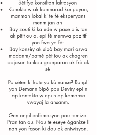
Sètifye konsiltan laktasyon
Konekte w ak kanmarad konpayon,
manman lokal ki te fè eksperyans
menm jan an
Bay zouti ki ka ede w pase plis tan
ak pitit ou a, epi fè memwa pozitif
yon fwa yo fèt
Bay konsèy ak sipò bay mari oswa
madanm/patnè pèt tou ak chagren
adjasan tankou granparan ak frè ak
sè
Pa sèten ki kote yo kòmanse? Ranpli
yon
Demann Sipò pou Devèy
epi n
ap kontakte w epi n ap kòmanse
vwayaj la ansanm.
Gen anpil enfòmasyon pou tamize.
Pran tan ou. Nou te eseye òganize li
nan yon fason ki dou ak entwisyon.