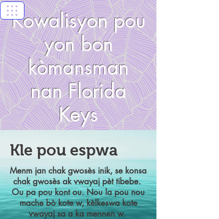
Kowalisyon pou
yon bon
kòmansman
nan Florida
Keys
Kle pou espwa
Menm jan chak gwosès inik, se konsa
chak gwosès ak vwayaj pèt tibebe.
Ou pa pou kont ou. Nou la pou nou
mache bò kote w, kèlkeswa kote
vwayaj sa a ka mennen w.