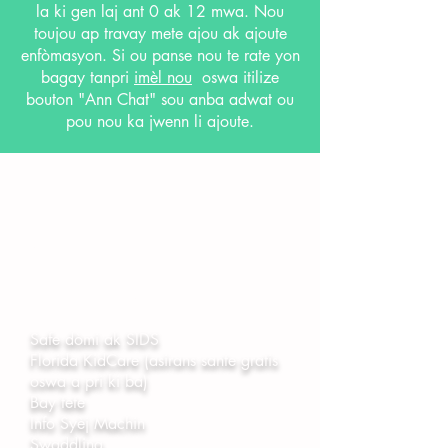
la ki gen laj ant 0 ak 12 mwa. Nou
toujou ap travay mete ajou ak ajoute
enfòmasyon. Si ou panse nou te rate yon
bagay tanpri
imèl nou
oswa itilize
bouton "Ann Chat" sou anba adwat ou
pou nou ka jwenn li ajoute.
Isit la se yon lis sijè ki pi komen
sou ti bebe ki gen laj 0-12 mwa.
Klike sou lyen ki anba a yo dwe
reyorante resous nan yon sit
entènèt ak enfòmasyon itil.
​
Safe dòmi ak SIDS
Florida KidCare (asirans sante gratis
oswa a pri ki ba)
Bay tete
Info Syèj Machin
Swaddling