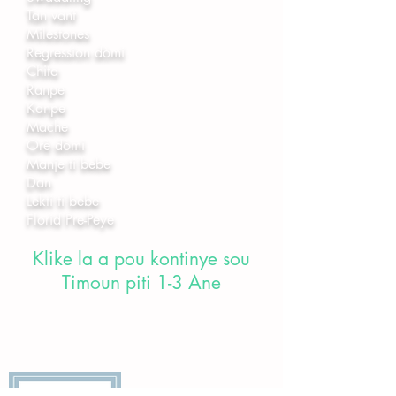
Tan vant
Milestones
Regression dòmi
Chita
Ranpe
Kanpe
Mache
Orè dòmi
Manje ti bebe
Dan
Lekti ti bebe
Florid Pre-Peye
Klike la a pou kontinye sou
Timoun piti 1-3 Ane