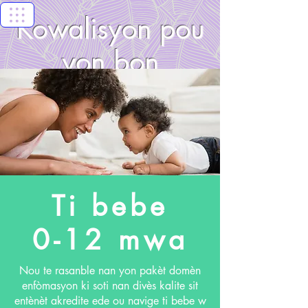
Kowalisyon pou
yon bon
kòmansman
nan Florida
Keys
Ti bebe
0-12 mwa
Nou te rasanble nan yon pakèt domèn
enfòmasyon ki soti nan divès kalite sit
entènèt akredite ede ou navige ti bebe w