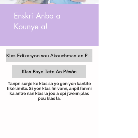
Enskri Anba a
Kounye a!
Klas Edikasyon sou Akouchman an Pèsòn
Klas Baye Tete An Pèsòn
Tanpri sonje ke klas sa yo gen yon kantite
tikè limite. Si yon klas fin vann, anpil fanmi
ka antre nan klas la jou a epi jwenn plas
pou klas la.