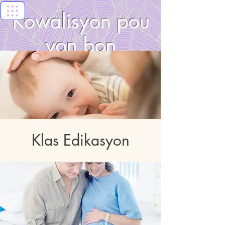
Kowalisyon pou
yon bon
kòmansman
nan Florida
Keys
Klas Edikasyon