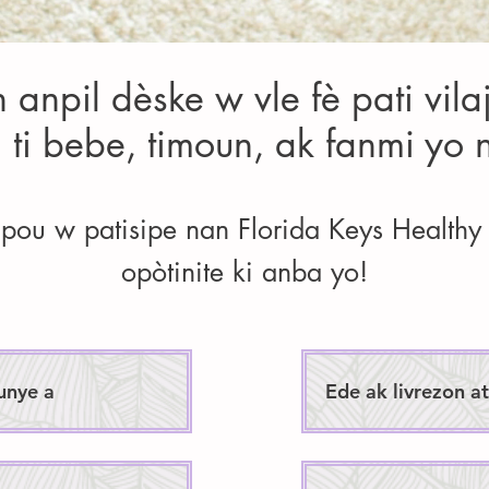
anpil dèske w vle fè pati vilaj
i ti bebe, timoun, ak fanmi yo 
pou w patisipe nan Florida Keys Healthy S
opòtinite ki anba yo!
unye a
Ede ak livrezon a