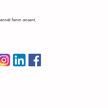
yennèt fanm ansent,
 Coalition, avèk fyète kreye ak
Wix.com