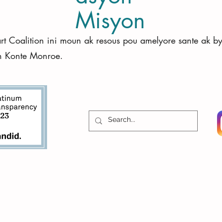
Misyon
art Coalition ini moun ak resous pou amelyore sante ak b
n Konte Monroe.
© 2021 Pa Florida Keys Healthy Start
dikape yo, Florida Keys Healthy Start Coalition ap
Limit responsabilite nou
dasyon rezonab ke moun ki gen andikap fè.