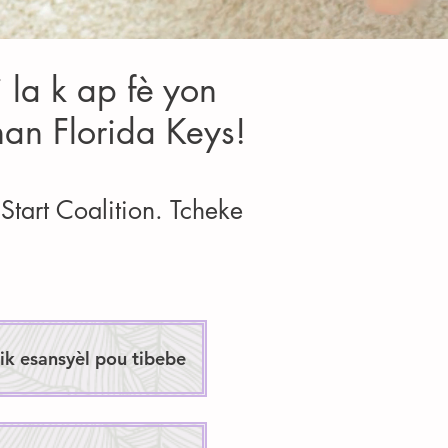
 la k ap fè yon
nan Florida Keys!
tart Coalition. Tcheke
tik esansyèl pou tibebe