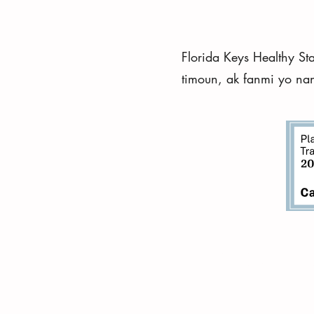
Florida Keys Healthy St
timoun, ak fanmi yo na
An konfòmite avèk Lwa sou Ameriken ki An
fè tout efò pou onore demann pou akomo