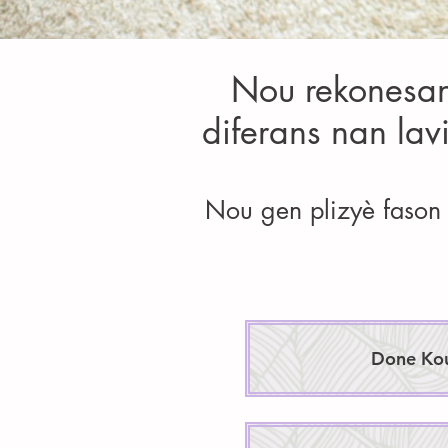
Nou rekonesan 
diferans nan lav
Nou gen plizyè fason 
Done Ko