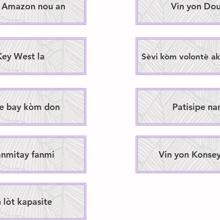
e Amazon nou an
Vin yon Dou
ey West la
Sèvi kòm volontè a
te bay kòm don
Patisipe na
anmitay fanmi
Vin yon Konsey
 lòt kapasite