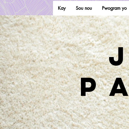
Kay
Sou nou
Pwogram yo
Kowal
p
kòma