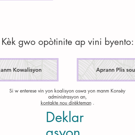
Kèk gwo opòtinite ap vini byento:
 Manm Kowalisyon
Aprann Plis so
Si w enterese vin yon koalisyon oswa yon manm Konsèy
administrasyon an,
kontakte nou dirèkteman
.
Deklar
asyon