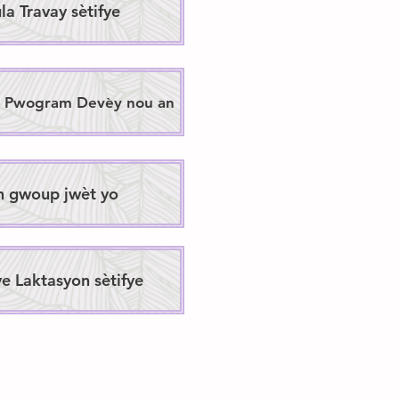
la Travay sètifye
k Pwogram Devèy nou an
n gwoup jwèt yo
e Laktasyon sètifye