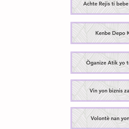
Achte Rejis ti beb
Kenbe Depo K
Òganize Atik yo 
Vin yon biznis z
Volontè nan yon